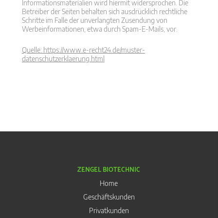
Informationsmaterialien wird hiermit widersprochen. Die
Betreiber der Seiten behalten sich ausdrücklich rechtliche
Schritte im Falle der unverlangten Zusendung von
Werbeinformationen, etwa durch Spam-E-Mails, vor.
Quelle: https://www.e-recht24.de/muster-
datenschutzerklaerung.html
ZENGEL BIOTECHNIC
Home
Geschäftskunden
Privatkunden