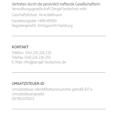
Vertreten durch die persönlich haftende Gesellschafterin:
Verwaltungsgesellschaft Zengel biotechnic mbh
Geschäftsführer: Arne Bellmann
Dokument
Handelsregister: HRB 49990
Registergericht: Amtsgericht Hamburg
Dokument
KONTAKT
Telefon: 040 226 226 233
Telefax: 040 226 226 255
E-Mail: info@zengel-biotechnic.de
UMSATZSTEUER-ID
Umsatzsteuer-Identifikationsnummer gemäß §27 a
Umsatzsteuergesetz:
DE196207603