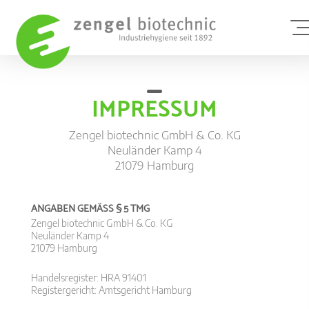
IMPRESSUM
Schädli
Zengel biotechnic GmbH & Co. KG
Neuländer Kamp 4
21079 Hamburg
Branche
Schädli
ANGABEN GEMÄSS § 5 TMG
Taubena
Zengel biotechnic GmbH & Co. KG
Kontakt/
Neuländer Kamp 4
Kontaktd
21079 Hamburg
Luftman
Handelsregister: HRA 91401
Kontaktf
Registergericht: Amtsgericht Hamburg