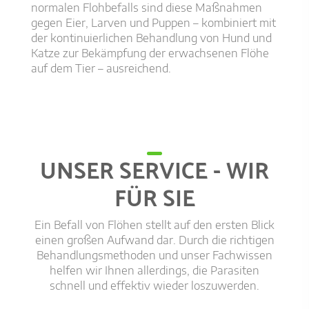
normalen Flohbefalls sind diese Maßnahmen
STAUBSAUGEN
gegen Eier, Larven und Puppen – kombiniert mit
4.
regelmäßig und Staubsaugebeutel
der kontinuierlichen Behandlung von Hund und
sicher entsorgen
Katze zur Bekämpfung der erwachsenen Flöhe
auf dem Tier – ausreichend.
UNSER SERVICE - WIR
FÜR SIE
Ein Befall von Flöhen stellt auf den ersten Blick
einen großen Aufwand dar. Durch die richtigen
Behandlungsmethoden und unser Fachwissen
helfen wir Ihnen allerdings, die Parasiten
schnell und effektiv wieder loszuwerden.